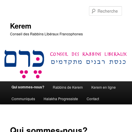
Aller
au
Rech
contenu
principal
Kerem
Conseil des Rabbins Libéraux Francophones
Menu
Qui sommes-nous?
Rabbins de Kerem
Kerem en ligne
principal
Communiqués
Halakha Progressiste
Contact
Qui sommes-nous?