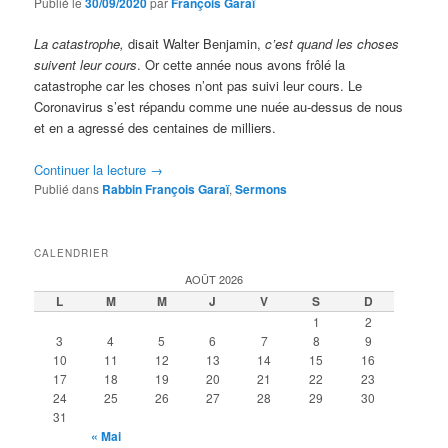
Publié le
30/09/2020
par
François Garaï
La catastrophe,
disait Walter Benjamin,
c’est quand les choses
suivent leur cours
. Or cette année nous avons frôlé la
catastrophe car les choses n’ont pas suivi leur cours. Le
Coronavirus s’est répandu comme une nuée au-dessus de nous
et en a agressé des centaines de milliers.
Continuer la lecture
→
Publié dans
Rabbin François Garaï
,
Sermons
CALENDRIER
AOÛT 2026
L
M
M
J
V
S
D
1
2
3
4
5
6
7
8
9
10
11
12
13
14
15
16
17
18
19
20
21
22
23
24
25
26
27
28
29
30
31
« Mai