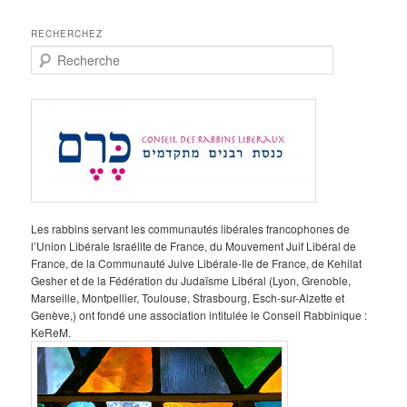
RECHERCHEZ
R
e
c
h
e
r
c
h
e
Les rabbins servant les communautés libérales francophones de
l’Union Libérale Israélite de France, du Mouvement Juif Libéral de
France, de la Communauté Juive Libérale-Ile de France, de Kehilat
Gesher et de la Fédération du Judaïsme Libéral (Lyon, Grenoble,
Marseille, Montpellier, Toulouse, Strasbourg, Esch-sur-Alzette et
Genève,) ont fondé une association intitulée le Conseil Rabbinique :
KeReM.