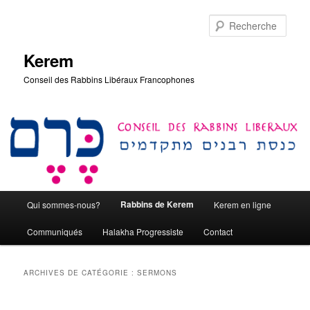
Aller
Aller
au
au
Rech
contenu
contenu
principal
secondaire
Kerem
Conseil des Rabbins Libéraux Francophones
Menu
Rabbins de Kerem
Qui sommes-nous?
Kerem en ligne
principal
Communiqués
Halakha Progressiste
Contact
ARCHIVES DE CATÉGORIE :
SERMONS