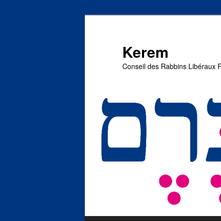
Aller
Aller
au
au
contenu
contenu
Kerem
principal
secondaire
Conseil des Rabbins Libéraux