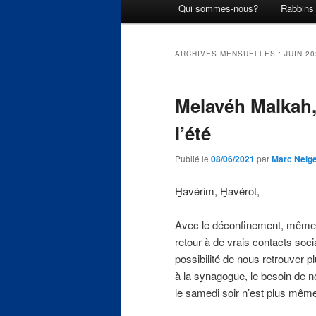
Menu
Qui sommes-nous?
Rabbins
principal
ARCHIVES MENSUELLES :
JUIN 2
Melavéh Malkah, 
l’été
Publié le
08/06/2021
par
Marc Neig
H̲avérim, H̲avérot,
Avec le déconfinement, même p
retour à de vrais contacts socia
possibilité de nous retrouver 
à la synagogue, le besoin de n
le samedi soir n’est plus mêm