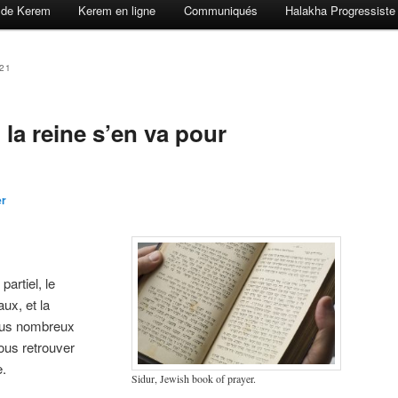
 de Kerem
Kerem en ligne
Communiqués
Halakha Progressiste
021
la reine s’en va pour
er
artiel, le
ux, et la
plus nombreux
ous retrouver
e.
Sidur, Jewish book of prayer.