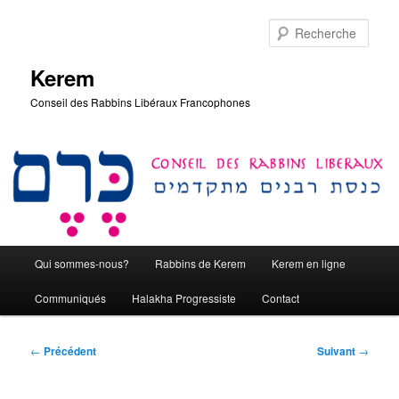
Aller
au
Rech
contenu
principal
Kerem
Conseil des Rabbins Libéraux Francophones
Menu
Qui sommes-nous?
Rabbins de Kerem
Kerem en ligne
principal
Communiqués
Halakha Progressiste
Contact
Navigation
←
Précédent
Suivant
→
des
articles